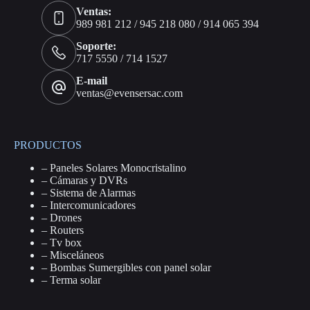
Ventas:
989 981 212 / 945 218 080 / 914 065 394
Soporte:
717 5550 / 714 1527
E-mail
ventas@evensersac.com
PRODUCTOS
–
Paneles Solares Monocristalino
–
Cámaras y DVRs
–
Sistema de Alarmas
–
Intercomunicadores
–
Drones
–
Routers
–
Tv box
–
Misceláneos
–
Bombas Sumergibles con panel solar
–
Terma solar