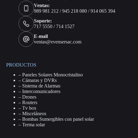
Ventas:
989 981 212 / 945 218 080 / 914 065 394
Soporte:
717 5550 / 714 1527
E-mail
ventas@evensersac.com
PRODUCTOS
–
Paneles Solares Monocristalino
–
Cámaras y DVRs
–
Sistema de Alarmas
–
Intercomunicadores
–
Drones
–
Routers
–
Tv box
–
Misceláneos
–
Bombas Sumergibles con panel solar
–
Terma solar