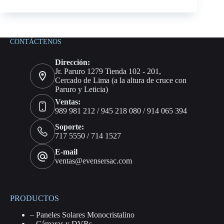
E
INSTALACION
de
TERMA
SOLAR
CONTÁCTENOS
Dirección:
Jr. Paruro 1279 Tienda 102 - 201,
Cercado de Lima (a la altura de cruce con
Paruro y Leticia)
Ventas:
989 981 212 / 945 218 080 / 914 065 394
Soporte:
717 5550 / 714 1527
E-mail
ventas@evensersac.com
PRODUCTOS
–
Paneles Solares Monocristalino
–
Cámaras y DVRs