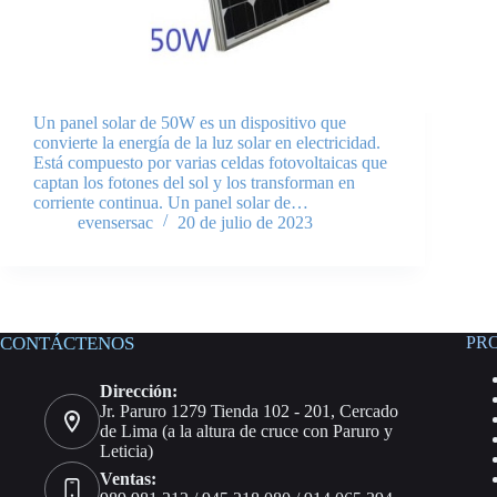
Un panel solar de 50W es un dispositivo que
convierte la energía de la luz solar en electricidad.
Está compuesto por varias celdas fotovoltaicas que
captan los fotones del sol y los transforman en
corriente continua. Un panel solar de…
evensersac
20 de julio de 2023
CONTÁCTENOS
PR
Dirección:
Jr. Paruro 1279 Tienda 102 - 201, Cercado
de Lima (a la altura de cruce con Paruro y
Leticia)
Ventas: