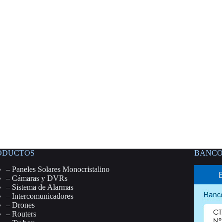
ODUCTOS
BANCO
–
Paneles Solares Monocristalino
–
Cámaras y DVRs
–
Sistema de Alarmas
–
Intercomunicadores
–
Drones
–
Routers